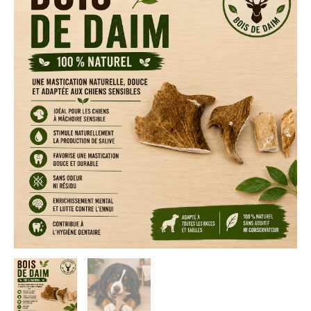
de
de
prix :
Daim
Naturel
7,90 €
pour
Chien
à
–
Mastication
19,90 €
Longue
Durée