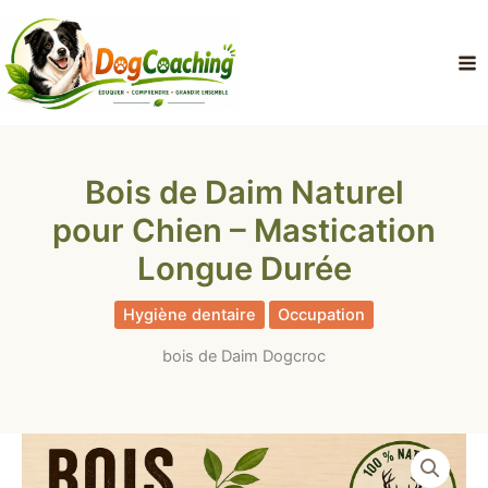
Aller
au
contenu
Bois de Daim Naturel
pour Chien – Mastication
Longue Durée
Hygiène dentaire
Occupation
bois de Daim Dogcroc
quantité
Plage
de
Bois