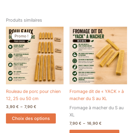
Produits similaires
Plage
Plage
Ce
Ce
de
de
Promo !
Promo !
produit
produi
prix :
prix :
3,90 €
a
7,90 €
a
à
à
plusieurs
plusieu
7,90 €
16,90 €
variations.
variati
Les
Les
options
option
peuvent
peuve
être
être
Rouleau de porc pour chien
Fromage dit de « YACK » à
choisies
choisi
12, 25 ou 50 cm
macher du S au XL
sur
sur
3,90
€
–
7,90
€
Fromage à macher du S au
la
la
XL
page
page
Choix des options
du
du
7,90
€
–
16,90
€
produit
produi