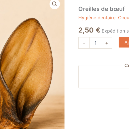
de
Oreilles de bœuf
Oreilles
de
Hygiène dentaire
,
Occu
bœuf
2,50
€
Expédition 
Aj
-
+
C