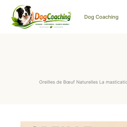
Aller
au
Dog Coaching
contenu
Oreilles de Bœuf Naturelles La masticatio