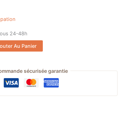
pation
sous 24-48h
Alternative:
outer Au Panier
ommande sécurisée garantie