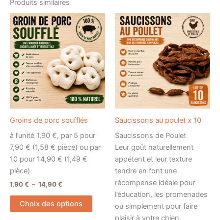
Produits similaires
Plage
Ce
de
produit
prix :
1,90 €
a
à
plusieurs
14,90 €
variations.
Les
options
peuvent
être
Groins de porc soufflés
Saucissons au poulet x 10
choisies
à l’unité 1,90 €, par 5 pour
Saucissons de Poulet
sur
7,90 € (1,58 € pièce) ou par
Leur goût naturellement
la
10 pour 14,90 € (1,49 €
appétent et leur texture
page
pièce)
tendre en font une
du
récompense idéale pour
produit
1,90
€
–
14,90
€
l’éducation, les promenades
Choix des options
ou simplement pour faire
plaisir à votre chien.