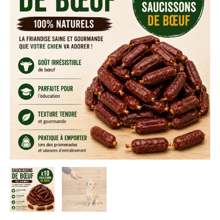
bœuf
x
10