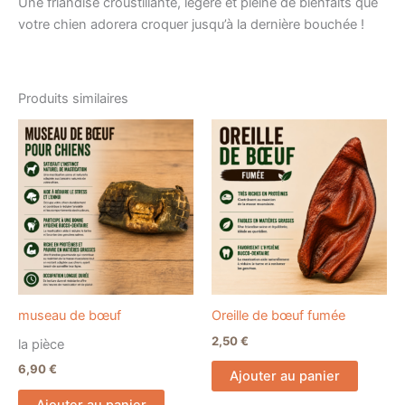
Une friandise croustillante, légère et pleine de bienfaits que
votre chien adorera croquer jusqu’à la dernière bouchée !
Produits similaires
museau de bœuf
Oreille de bœuf fumée
2,50
€
la pièce
6,90
€
Ajouter au panier
Ajouter au panier