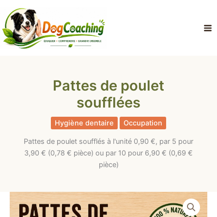
Aller
au
contenu
Pattes de poulet
soufflées
Hygiène dentaire
Occupation
Pattes de poulet soufflés à l'unité 0,90 €, par 5 pour
3,90 € (0,78 € pièce) ou par 10 pour 6,90 € (0,69 €
pièce)
quantité
Plage
de
Pattes