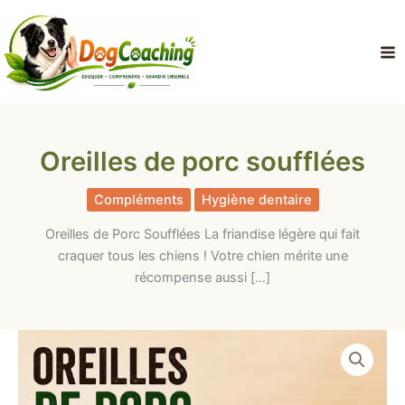
Aller
au
contenu
Oreilles de porc soufflées
Compléments
Hygiène dentaire
Oreilles de Porc Soufflées La friandise légère qui fait
craquer tous les chiens ! Votre chien mérite une
récompense aussi […]
quantité
de
Oreilles
de