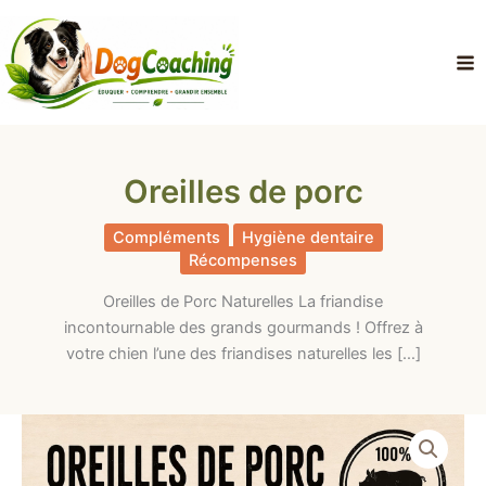
Aller
au
contenu
Oreilles de porc
Compléments
Hygiène dentaire
Récompenses
Oreilles de Porc Naturelles La friandise
incontournable des grands gourmands ! Offrez à
votre chien l’une des friandises naturelles les […]
quantité
de
Oreilles