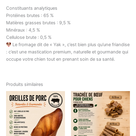
Constituants analytiques
Protéines brutes : 65 %
Matières grasses brutes : 9,5 %
Minéraux : 4,5 %
Cellulose brute : 0,5 %
Le fromage dit de « Yak », c’est bien plus qu’une friandise
: c’est une mastication premium, naturelle et gourmande qui
occupe votre chien tout en prenant soin de sa santé.
Produits similaires
Plage
Ce
de
produi
prix :
2,90 €
a
à
plusieu
4,90 €
variati
Les