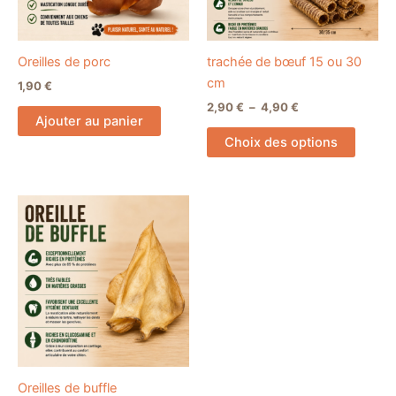
option
peuve
être
Oreilles de porc
trachée de bœuf 15 ou 30
choisi
cm
1,90
€
sur
2,90
€
–
4,90
€
la
Ajouter au panier
page
Choix des options
du
produi
Oreilles de buffle