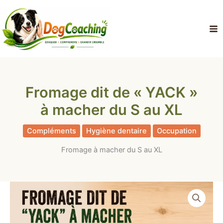
Aller
au
contenu
Fromage dit de « YACK »
à macher du S au XL
Compléments
Hygiène dentaire
Occupation
Fromage à macher du S au XL
quantité
Plage
de
Fromage
de
dit