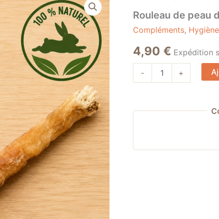
de
Rouleau de peau d
Rouleau
de
Compléments
,
Hygiène
peau
de
4,90
€
Expédition 
lapin
Aj
-
+
C