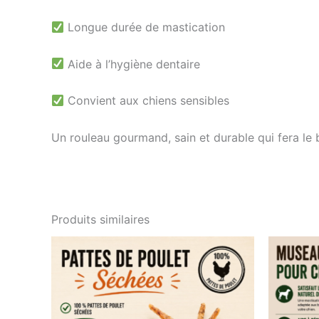
Longue durée de mastication
Aide à l’hygiène dentaire
Convient aux chiens sensibles
Un rouleau gourmand, sain et durable qui fera le 
Produits similaires
Plage
Ce
de
produit
prix :
0,90 €
a
à
plusieurs
6,90 €