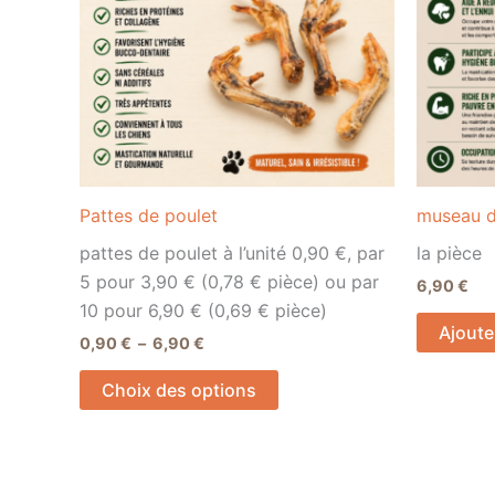
variations.
Les
options
peuvent
être
choisies
sur
la
Pattes de poulet
museau 
page
pattes de poulet à l’unité 0,90 €, par
la pièce
du
5 pour 3,90 € (0,78 € pièce) ou par
6,90
€
produit
10 pour 6,90 € (0,69 € pièce)
Ajoute
0,90
€
–
6,90
€
Choix des options