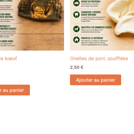
de bœuf
Oreilles de porc soufflées
2,50
€
Ajouter au panier
r au panier