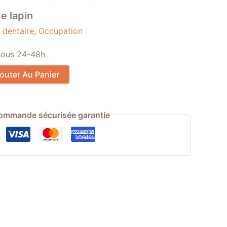
e lapin
 dentaire
,
Occupation
sous 24-48h
Alternative:
outer Au Panier
ommande sécurisée garantie